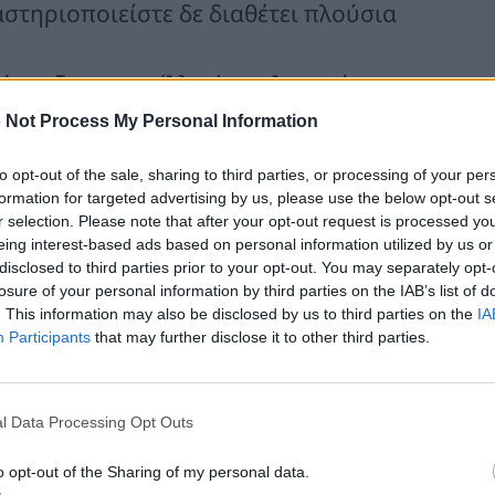
στηριοποιείστε δε διαθέτει πλούσια
νάπτυξης και η έλλειψη ταλαντούχων
εμποδίζουν την αυξητική πορεία σας.
 Not Process My Personal Information
χει αλλάξει και οι περισσότεροι
to opt-out of the sale, sharing to third parties, or processing of your per
καταδεικνύουν έρευνες) εξετάζουν το
formation for targeted advertising by us, please use the below opt-out s
ν επόμενη ευκαιρία ακόμα και αν δεν
r selection. Please note that after your opt-out request is processed y
eing interest-based ads based on personal information utilized by us or
εργασίας.
disclosed to third parties prior to your opt-out. You may separately opt-
τήσεων σας κοστίζει μια περιουσία.
losure of your personal information by third parties on the IAB’s list of
. This information may also be disclosed by us to third parties on the
IA
, η πρόκληση που κάθε μάνατζερ θα πρέπει να
Participants
that may further disclose it to other third parties.
σμό όπου εργάζεται, η λύση στα
στις άμεσες και αποτελεσματικές
l Data Processing Opt Outs
 διακράτησης του ανθρώπινου κεφαλαίου.
o opt-out of the Sharing of my personal data.