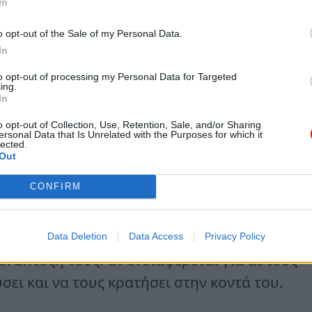
In
o opt-out of the Sale of my Personal Data.
ις – ιδέες στις οποίες πρέπει να δοθεί
In
η διαδικασία κινητοποίησης του
to opt-out of processing my Personal Data for Targeted
ing.
In
πρέπει να ξεχνάτε
o opt-out of Collection, Use, Retention, Sale, and/or Sharing
δέες εκείνες στις οποίες θα πρέπει να δοθεί
ersonal Data that Is Unrelated with the Purposes for which it
lected.
η διαδικασία κινητοποίησης του
Out
CONFIRM
έλεχος θα πρέπει να φέρεται στους
 σεβασμό. Να τους ευχαριστεί, να τους
Data Deletion
Data Access
Privacy Policy
 ανάπτυξή τους. αν ενδιαφέρεται για αυτούς
σει και να τους κρατήσει στην κοντά του.