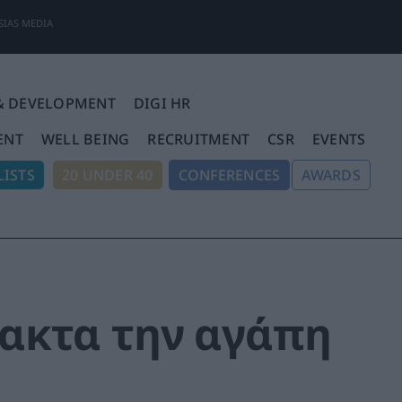
SIAS MEDIA
& DEVELOPMENT
DIGI HR
ENT
WELL BEING
RECRUITMENT
CSR
EVENTS
ISTS
20 UNDER 40
CONFERENCES
AWARDS
ρακτα την αγάπη