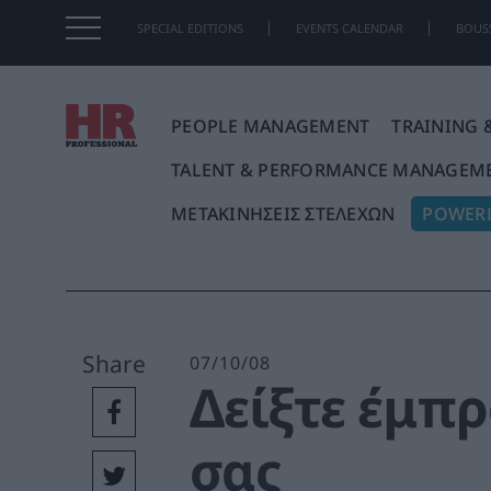
SPECIAL EDITIONS
EVENTS CALENDAR
BOUS
PEOPLE MANAGEMENT
TRAINING 
m
TALENT & PERFORMANCE MANAGEM
a
r
ΜΕΤΑΚΙΝΗΣΕΙΣ ΣΤΕΛΕΧΩΝ
POWERL
k
e
t
i
n
g
Share
07/10/08
w
Δείξτε έμπ
e
e
k
σας
.
g