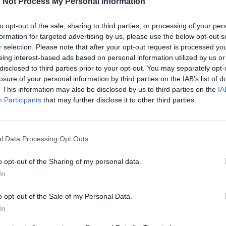
 Not Process My Personal Information
to opt-out of the sale, sharing to third parties, or processing of your per
formation for targeted advertising by us, please use the below opt-out s
r selection. Please note that after your opt-out request is processed y
eing interest-based ads based on personal information utilized by us or
disclosed to third parties prior to your opt-out. You may separately opt-
losure of your personal information by third parties on the IAB’s list of
. This information may also be disclosed by us to third parties on the
IA
Participants
that may further disclose it to other third parties.
l Data Processing Opt Outs
o opt-out of the Sharing of my personal data.
ρομητικό περιοδικό της
In
έμβριο του 2004 και
Γίνε
o opt-out of the Sale of my Personal Data.
νου Δυναμικού.
In
ντας πλούσια
Γίνε συνδρομητ