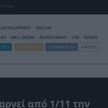
SIAS MEDIA
& DEVELOPMENT
DIGI HR
ENT
WELL BEING
RECRUITMENT
CSR
EVENTS
ISTS
20 UNDER 40
CONFERENCES
AWARDS
αργεί από 1/11 την