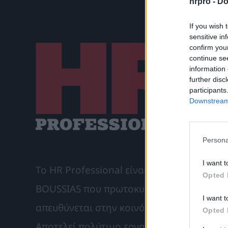
hrpro -
Do
If you wish 
sensitive in
confirm you
continue se
information 
further disc
participants
Downstream 
Persona
I want t
Το HR Professional είναι το μηνιαίο συνδ
Opted 
BOUSSIAS που πρωτοκυκλοφόρησε το Σεπτ
I want t
απευθύνεται στην κοινότητα του Ανθρώπι
Opted 
Αποτελεί πολύτιμο εργαλείο περιλαμβάνο