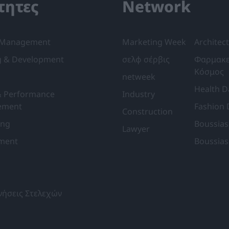
τητες
Network
 Management
Marketing Week
Architect
g & Development
σελφ σέρβις
Φαρμακε
Κόσμος
netweek
Health Da
& Performance
Industry
ement
Fashion 
Construction
ing
Boussias
Lawyer
tment
Boussias
νήσεις Στελεχών