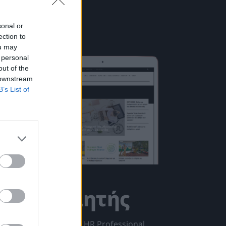
sonal or
ection to
ou may
 personal
out of the
 downstream
B’s List of
 Συνδρομητής
ής στο περιοδικό του HR Professional