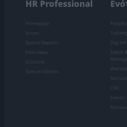
HR Professional
Ενό
Homepage
People
Issues
Trainin
Special Reports
Digi HR
Interviews
Talent 
Manag
Columns
Well be
Special Editions
Recrui
CSR
Events
Μετακι