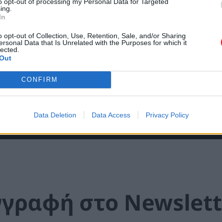
to opt-out of processing my Personal Data for Targeted
ing.
ους επαγγελματίες της
In
ίδευση και ανάπτυξη
o opt-out of Collection, Use, Retention, Sale, and/or Sharing
ersonal Data that Is Unrelated with the Purposes for which it
lected.
ογή προσωπικού,
Out
ν, talent management
CONFIRM
Data Deletion
Data Access
Privacy Policy
γγραφή στο Newslett