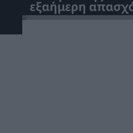
εξαήμερη απασχ
r