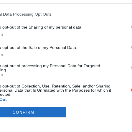
ους επαγγελματίες της
l Data Processing Opt Outs
ίδευση και ανάπτυξη
o opt-out of the Sharing of my personal data.
ογή προσωπικού,
In
ν, talent management
o opt-out of the Sale of my Personal Data.
In
to opt-out of processing my Personal Data for Targeted
ing.
In
o opt-out of Collection, Use, Retention, Sale, and/or Sharing
ersonal Data that Is Unrelated with the Purposes for which it
lected.
Out
γγραφή στο Newslett
CONFIRM