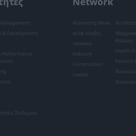
τητες
Network
 Management
Marketing Week
Architect
g & Development
σελφ σέρβις
Φαρμακε
Κόσμος
netweek
Health Da
& Performance
Industry
ement
Fashion 
Construction
ing
Boussias
Lawyer
tment
Boussias
νήσεις Στελεχών