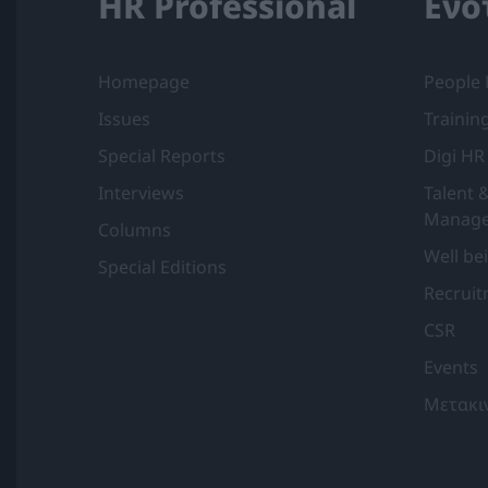
HR Professional
Ενό
Homepage
People
Issues
Trainin
Special Reports
Digi HR
Interviews
Talent 
Manag
Columns
Well be
Special Editions
Recrui
CSR
Events
Μετακι