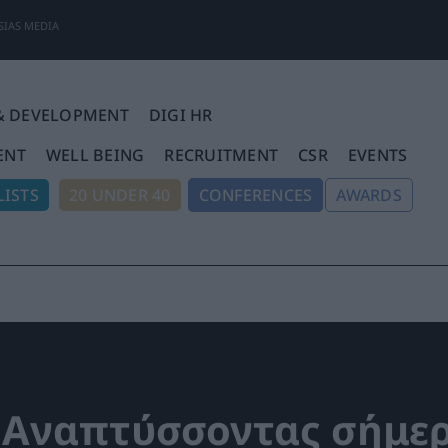
SIAS MEDIA
& DEVELOPMENT
DIGI HR
ENT
WELL BEING
RECRUITMENT
CSR
EVENTS
ISTS
20 UNDER 40
CONFERENCES
AWARDS
 Αναπτύσσοντας σήμε