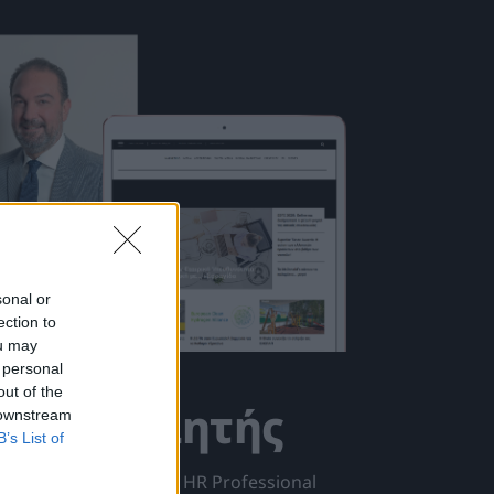
sonal or
ection to
ou may
 personal
out of the
 Συνδρομητής
 downstream
B’s List of
ής στο περιοδικό του HR Professional