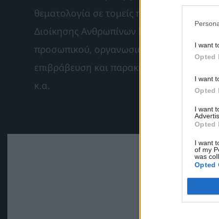
θεματολογία σε τομείς που απασχολούν τ
Persona
Διοίκησης Ανθρωπίνων Πόρων, όπως εκπα
I want t
προσωπικού, οργανωσιακή μάθηση, επιλ
Opted 
επιβράβευση και παρακίνηση εργαζομένω
I want t
κ.α.
Opted 
I want 
Advertis
Opted 
I want t
of my P
was col
Opted 
Ε