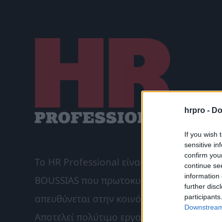
hrpro -
Do
If you wish 
sensitive in
confirm you
Το HR Professional είναι το μηνιαίο συνδ
continue se
information 
BOUSSIAS που πρωτοκυκλοφόρησε το Σεπτ
further disc
απευθύνεται στην κοινότητα του Ανθρώπι
participants
Downstream 
Αποτελεί πολύτιμο εργαλείο περιλαμβάνο